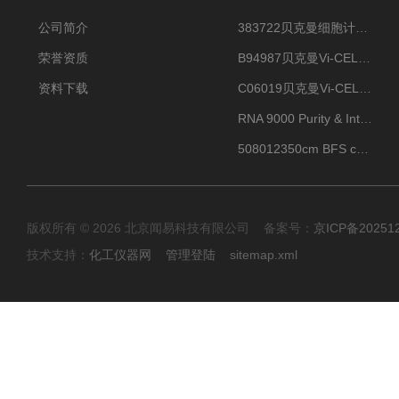
公司简介
383722贝克曼细胞计数Vi-CELL XR Quad Pak
荣誉资质
B94987贝克曼Vi-CELL XR 4 package
资料下载
C06019贝克曼Vi-CELL BLU 试剂包
RNA 9000 Purity & Integrity Kit
508012350cm BFS cartridge (8)
版权所有 © 2026 北京闻易科技有限公司 备案号：
京ICP备20251
技术支持：
化工仪器网
管理登陆
sitemap.xml