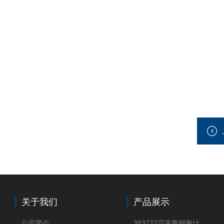
关于我们
产品展示
公司简介
383722贝克曼细胞计数Vi-CELL XR Quad Pak