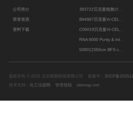
公司简介
383722贝克曼细胞计数Vi-CELL XR Quad Pak
荣誉资质
B94987贝克曼Vi-CELL XR 4 package
资料下载
C06019贝克曼Vi-CELL BLU 试剂包
RNA 9000 Purity & Integrity Kit
508012350cm BFS cartridge (8)
版权所有 © 2026 北京闻易科技有限公司 备案号：
京ICP备20251
技术支持：
化工仪器网
管理登陆
sitemap.xml