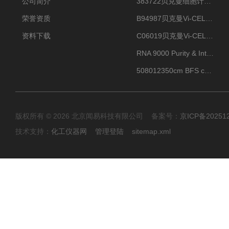
公司简介
383722贝克曼细胞计数Vi-CELL XR Quad Pak
荣誉资质
B94987贝克曼Vi-CELL XR 4 package
资料下载
C06019贝克曼Vi-CELL BLU 试剂包
RNA 9000 Purity & Integrity Kit
508012350cm BFS cartridge (8)
版权所有 © 2026 北京闻易科技有限公司 备案号：
京ICP备20251
技术支持：
化工仪器网
管理登陆
sitemap.xml