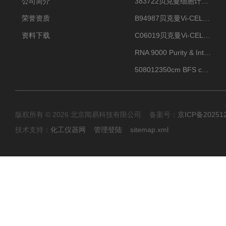
公司简介
383722贝克曼细胞计数Vi-CELL XR Quad Pak
荣誉资质
B94987贝克曼Vi-CELL XR 4 package
资料下载
C06019贝克曼Vi-CELL BLU 试剂包
RNA 9000 Purity & Integrity Kit
508012350cm BFS cartridge (8)
版权所有 © 2026 北京闻易科技有限公司 备案号：
京ICP备20251
技术支持：
化工仪器网
管理登陆
sitemap.xml