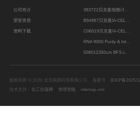
公司简介
383722贝克曼细胞计数Vi-CELL XR Quad Pak
荣誉资质
B94987贝克曼Vi-CELL XR 4 package
资料下载
C06019贝克曼Vi-CELL BLU 试剂包
RNA 9000 Purity & Integrity Kit
508012350cm BFS cartridge (8)
版权所有 © 2026 北京闻易科技有限公司 备案号：
京ICP备20251
技术支持：
化工仪器网
管理登陆
sitemap.xml