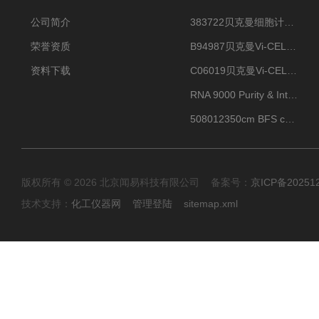
公司简介
383722贝克曼细胞计数Vi-CELL XR Quad Pak
荣誉资质
B94987贝克曼Vi-CELL XR 4 package
资料下载
C06019贝克曼Vi-CELL BLU 试剂包
RNA 9000 Purity & Integrity Kit
508012350cm BFS cartridge (8)
版权所有 © 2026 北京闻易科技有限公司 备案号：
京ICP备20251
技术支持：
化工仪器网
管理登陆
sitemap.xml