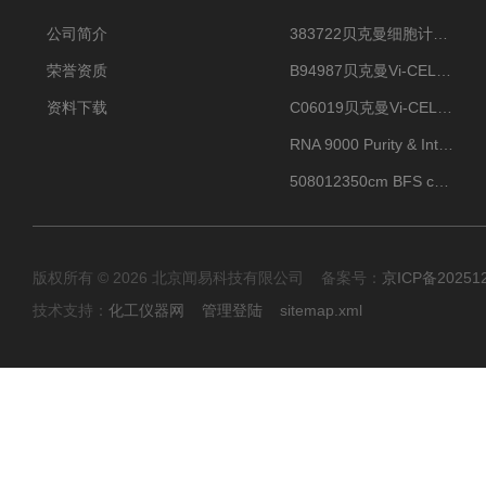
公司简介
383722贝克曼细胞计数Vi-CELL XR Quad Pak
荣誉资质
B94987贝克曼Vi-CELL XR 4 package
资料下载
C06019贝克曼Vi-CELL BLU 试剂包
RNA 9000 Purity & Integrity Kit
508012350cm BFS cartridge (8)
版权所有 © 2026 北京闻易科技有限公司 备案号：
京ICP备20251
技术支持：
化工仪器网
管理登陆
sitemap.xml