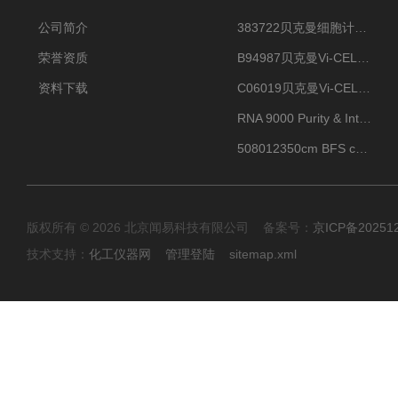
公司简介
383722贝克曼细胞计数Vi-CELL XR Quad Pak
荣誉资质
B94987贝克曼Vi-CELL XR 4 package
资料下载
C06019贝克曼Vi-CELL BLU 试剂包
RNA 9000 Purity & Integrity Kit
508012350cm BFS cartridge (8)
版权所有 © 2026 北京闻易科技有限公司 备案号：
京ICP备20251
技术支持：
化工仪器网
管理登陆
sitemap.xml