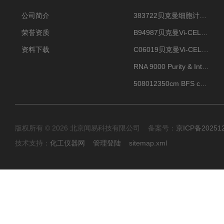
公司简介
383722贝克曼细胞计数Vi-CELL XR Quad Pak
荣誉资质
B94987贝克曼Vi-CELL XR 4 package
资料下载
C06019贝克曼Vi-CELL BLU 试剂包
RNA 9000 Purity & Integrity Kit
508012350cm BFS cartridge (8)
版权所有 © 2026 北京闻易科技有限公司 备案号：
京ICP备20251
技术支持：
化工仪器网
管理登陆
sitemap.xml