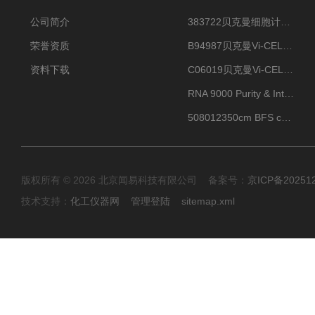
公司简介
383722贝克曼细胞计数Vi-CELL XR Quad Pak
荣誉资质
B94987贝克曼Vi-CELL XR 4 package
资料下载
C06019贝克曼Vi-CELL BLU 试剂包
RNA 9000 Purity & Integrity Kit
508012350cm BFS cartridge (8)
版权所有 © 2026 北京闻易科技有限公司 备案号：
京ICP备20251
技术支持：
化工仪器网
管理登陆
sitemap.xml