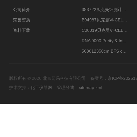
公司简介
383722贝克曼细胞计数Vi-CELL XR Quad Pak
荣誉资质
B94987贝克曼Vi-CELL XR 4 package
资料下载
C06019贝克曼Vi-CELL BLU 试剂包
RNA 9000 Purity & Integrity Kit
508012350cm BFS cartridge (8)
版权所有 © 2026 北京闻易科技有限公司 备案号：
京ICP备20251
技术支持：
化工仪器网
管理登陆
sitemap.xml