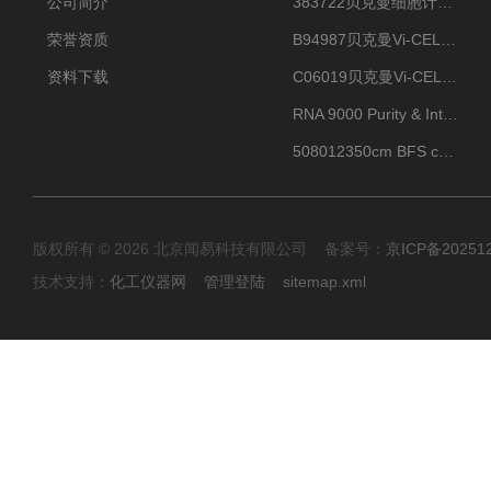
公司简介
383722贝克曼细胞计数Vi-CELL XR Quad Pak
荣誉资质
B94987贝克曼Vi-CELL XR 4 package
资料下载
C06019贝克曼Vi-CELL BLU 试剂包
RNA 9000 Purity & Integrity Kit
508012350cm BFS cartridge (8)
版权所有 © 2026 北京闻易科技有限公司 备案号：
京ICP备20251
技术支持：
化工仪器网
管理登陆
sitemap.xml