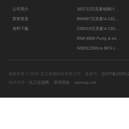
公司简介
383722贝克曼细胞计数Vi-CELL XR Quad Pak
荣誉资质
B94987贝克曼Vi-CELL XR 4 package
资料下载
C06019贝克曼Vi-CELL BLU 试剂包
RNA 9000 Purity & Integrity Kit
508012350cm BFS cartridge (8)
版权所有 © 2026 北京闻易科技有限公司 备案号：
京ICP备20251
技术支持：
化工仪器网
管理登陆
sitemap.xml