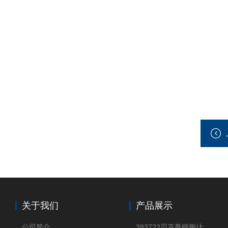
关于我们
产品展示
公司简介
383722贝克曼细胞计数Vi-CELL XR Quad Pak