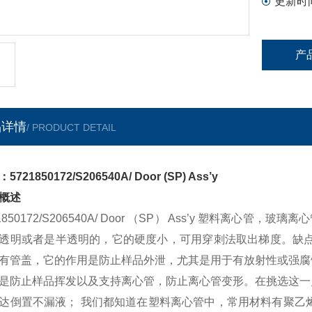
更新时
产
品详情
/ PRODUCT DETAIL
5721850172/S206540A/ Door (SP) Ass’y
概述
21850172/S206540A/ Door （SP） Ass’y 塑料
透明或者是半透明的，它的硬度小，可用穿刺法取出梯度。缺点
有管盖，它的作用是防止样品外泄，尤其是用于有放射性或强腐
是防止样品挥发以及支持离心管，防止离心管变形。在挑选这一
达倒置不漏液； 我们都知道在塑料离心管中，常用材料有聚乙烯