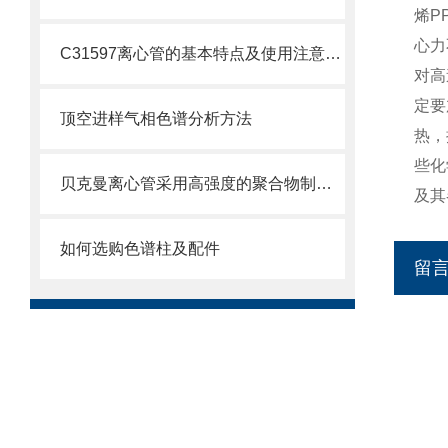
烯P
心力
C31597离心管的基本特点及使用注意事项
对高
定要
顶空进样气相色谱分析方法
热，
些化
贝克曼离心管采用高强度的聚合物制造，具有优良的耐酸碱性
及其
如何选购色谱柱及配件
留