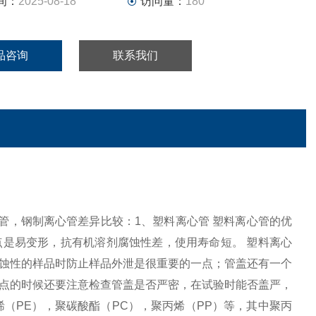
间：
2025-08-18
访问量：
180
品咨询
联系我们
离心管，玻璃离心管，钢制离心管差异比较：1、塑料离心管 塑料离心管的优
是易变形，抗有机溶剂腐蚀性差，使用寿命短。 塑料离心
蚀性的样品时防止样品外泄是很重要的一点；管盖还有一个
点的时候还要注意检查管盖是否严密，在试验时能否盖严，
（PE），聚碳酸酯（PC），聚丙烯（PP）等，其中聚丙