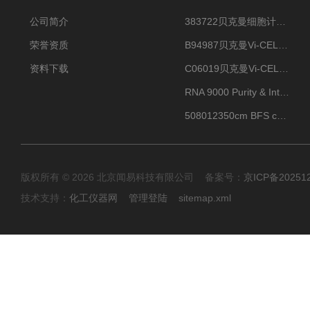
公司简介
383722贝克曼细胞计数Vi-CELL XR Quad Pak
荣誉资质
B94987贝克曼Vi-CELL XR 4 package
资料下载
C06019贝克曼Vi-CELL BLU 试剂包
RNA 9000 Purity & Integrity Kit
508012350cm BFS cartridge (8)
版权所有 © 2026 北京闻易科技有限公司 备案号：
京ICP备20251
技术支持：
化工仪器网
管理登陆
sitemap.xml