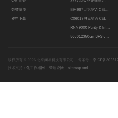
公司简介
383722贝克曼细胞计数Vi-CELL XR Quad Pak
荣誉资质
B94987贝克曼Vi-CELL XR 4 package
资料下载
C06019贝克曼Vi-CELL BLU 试剂包
RNA 9000 Purity & Integrity Kit
508012350cm BFS cartridge (8)
版权所有 © 2026 北京闻易科技有限公司 备案号：
京ICP备20251
技术支持：
化工仪器网
管理登陆
sitemap.xml