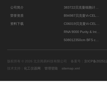
公司简介
383722贝克曼细胞计数Vi-CELL XR Quad Pak
荣誉资质
B94987贝克曼Vi-CELL XR 4 package
资料下载
C06019贝克曼Vi-CELL BLU 试剂包
RNA 9000 Purity & Integrity Kit
508012350cm BFS cartridge (8)
版权所有 © 2026 北京闻易科技有限公司 备案号：
京ICP备20251
技术支持：
化工仪器网
管理登陆
sitemap.xml