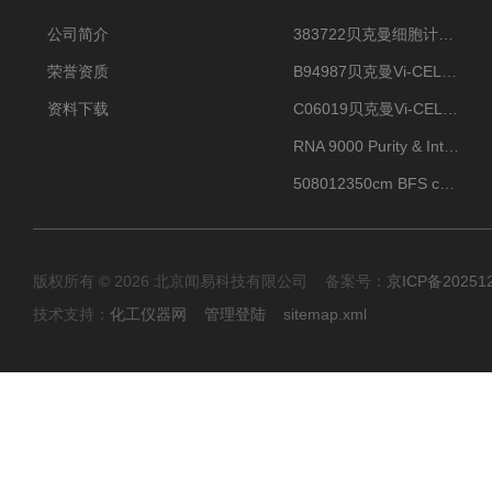
公司简介
383722贝克曼细胞计数Vi-CELL XR Quad Pak
荣誉资质
B94987贝克曼Vi-CELL XR 4 package
资料下载
C06019贝克曼Vi-CELL BLU 试剂包
RNA 9000 Purity & Integrity Kit
508012350cm BFS cartridge (8)
版权所有 © 2026 北京闻易科技有限公司 备案号：
京ICP备20251
技术支持：
化工仪器网
管理登陆
sitemap.xml