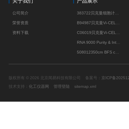
关于我们
产品展示
公司简介
383722贝克曼细胞计数Vi-CELL XR Quad Pak
荣誉资质
B94987贝克曼Vi-CELL XR 4 package
资料下载
C06019贝克曼Vi-CELL BLU 试剂包
RNA 9000 Purity & Integrity Kit
508012350cm BFS cartridge (8)
版权所有 © 2026 北京闻易科技有限公司 备案号：
京ICP备20251
技术支持：
化工仪器网
管理登陆
sitemap.xml