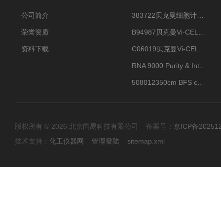
公司简介
383722贝克曼细胞计数Vi-CELL XR Quad Pak
荣誉资质
B94987贝克曼Vi-CELL XR 4 package
资料下载
C06019贝克曼Vi-CELL BLU 试剂包
RNA 9000 Purity & Integrity Kit
508012350cm BFS cartridge (8)
版权所有 © 2026 北京闻易科技有限公司 备案号：
京ICP备20251
技术支持：
化工仪器网
管理登陆
sitemap.xml