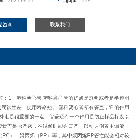
间：
2025-08-21
访问量：
229
品咨询
联系我们
较：1、塑料离心管 塑料离心管的优点是透明或者是半透明
腐蚀性差，使用寿命短。 塑料离心管都有管盖，它的作用
外泄是很重要的一点；管盖还有一个作用是防止样品挥发以
查管盖是否严密，在试验时能否盖严，以到达倒置不漏液；
PC），聚丙烯（PP）等，其中聚丙烯PP管性能会相对较