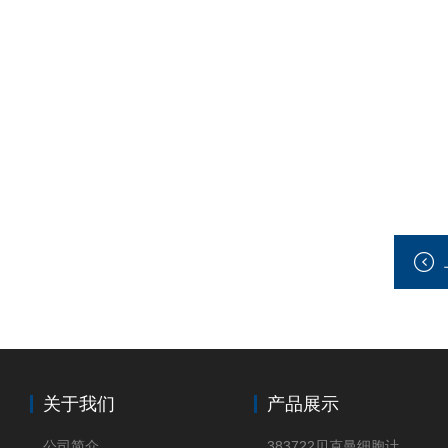
关于我们
产品展示
公司简介
383722贝克曼细胞计数Vi-CELL XR Quad Pak