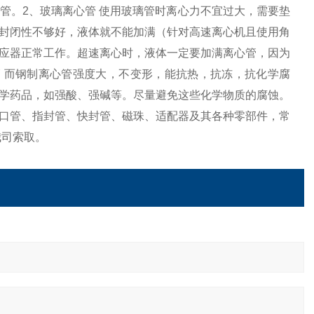
管。2、玻璃离心管 使用玻璃管时离心力不宜过大，需要垫
封闭性不够好，液体就不能加满（针对高速离心机且使用角
应器正常工作。超速离心时，液体一定要加满离心管，因为
 而钢制离心管强度大，不变形，能抗热，抗冻，抗化学腐
学药品，如强酸、强碱等。尽量避免这些化学物质的腐蚀。
口管、指封管、快封管、磁珠、适配器及其各种零部件，常
我司索取。