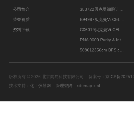
公司简介
383722贝克曼细胞计数Vi-CELL XR Quad Pak
荣誉资质
B94987贝克曼Vi-CELL XR 4 package
资料下载
C06019贝克曼Vi-CELL BLU 试剂包
RNA 9000 Purity & Integrity Kit
508012350cm BFS cartridge (8)
版权所有 © 2026 北京闻易科技有限公司 备案号：
京ICP备20251
技术支持：
化工仪器网
管理登陆
sitemap.xml