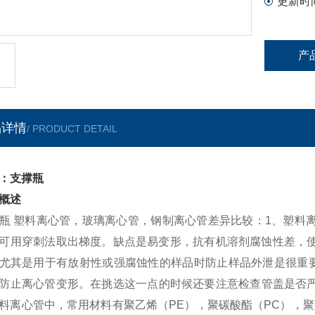
更新时
产
品详情
/ PRODUCT DETAIL
：支撑瓶
概述
瓶 塑料离心管，玻璃离心管，钢制离心管差异比较：1、塑料
可用穿刺法取出梯度。缺点是易变形，抗有机溶剂腐蚀性差，使
尤其是用于有放射性或强腐蚀性的样品时防止样品外泄是很重
防止离心管变形。在挑选这一点的时候还要注意检查管盖是否严
料离心管中，常用材料有聚乙烯（PE），聚碳酸酯（PC），聚