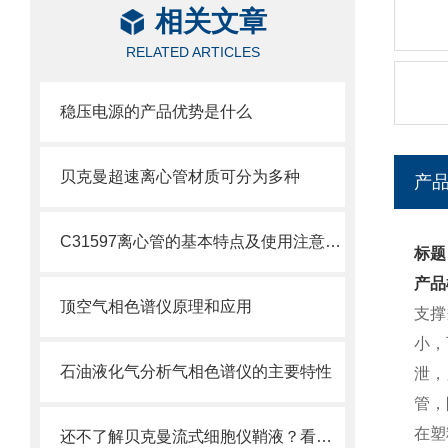
相关文章
RELATED ARTICLES
稳压电源的产品优势是什么
贝克曼超速离心管材质可分为多种
产
C31597离心管的基本特点及使用注意事项
标题
产品
顶空气相色谱仪原理和应用
支撑
小，
石油液化气分析气相色谱仪的主要特性
泄，
管，
在塑
还不了解贝克曼流式细胞仪鞘液？看这里就对了！