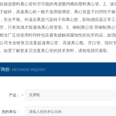
在挑选塑料离心管时尽可能的考虑聚丙烯的塑料离心管。2、玻
子破碎，高速离心机一般不选用玻璃管。离心管盖子封闭性不够
，失去平衡。外溢后果是污染转子和离心腔，影响感应器正常工
空，只有加满才能避免离心管变形。3、钢制离心管 而钢制离
相当广泛但使用时同样也应避免接触强腐蚀性的化学药品，如强
公司专业销售贝克曼超速离心管、高速离心瓶、开口管、指封管
。如需了解更多贝克曼离心管的技术资料，请致电我司索取。
言询价
/ MESSAGE INQUIRY
产品：
您的单位：