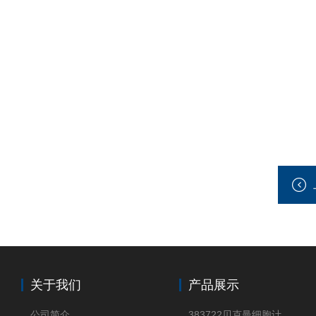
关于我们
产品展示
公司简介
383722贝克曼细胞计数Vi-CELL XR Quad Pak