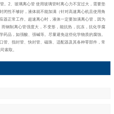
管。2、玻璃离心管 使用玻璃管时离心力不宜过大，需要垫
封闭性不够好，液体就不能加满（针对高速离心机且使用角
应器正常工作。超速离心时，液体一定要加满离心管，因为
 而钢制离心管强度大，不变形，能抗热，抗冻，抗化学腐
学药品，如强酸、强碱等。尽量避免这些化学物质的腐蚀。
口管、指封管、快封管、磁珠、适配器及其各种零部件，常
我司索取。