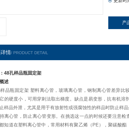
更新时
产
品详情
/ PRODUCT DETAIL
：48孔样品瓶固定架
概述
孔样品瓶固定架 塑料离心管，玻璃离心管，钢制离心管差异比
它的硬度小，可用穿刺法取出梯度。缺点是易变形，抗有机溶剂
止样品外泄，尤其是用于有放射性或强腐蚀性的样品时防止样品
持离心管，防止离心管变形。在挑选这一点的时候还要注意检
都知道在塑料离心管中，常用材料有聚乙烯（PE），聚碳酸酯（