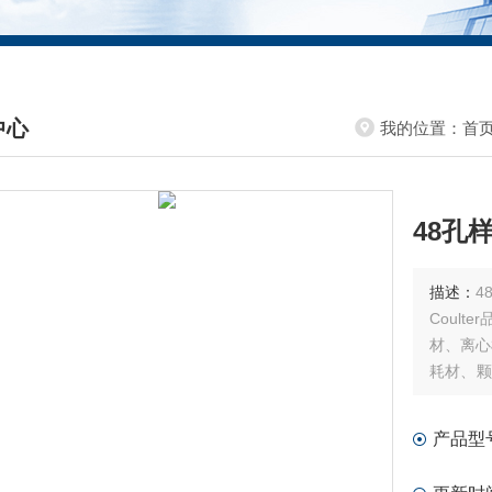
中心
我的位置：
首
DUCTS CENTER
48孔
描述：
48孔样
Coul
材、离心
耗材、颗
分子酶标
产品型