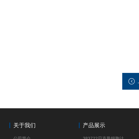
关于我们
产品展示
公司简介
383722贝克曼细胞计数Vi-CELL XR Quad Pak