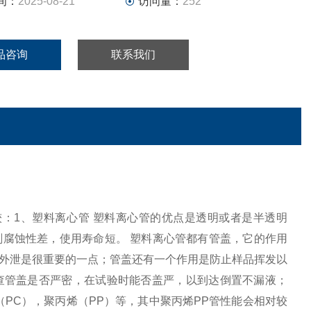
间：
2025-08-21
访问量：
252
品咨询
联系我们
较：1、塑料离心管 塑料离心管的优点是透明或者是半透明
腐蚀性差，使用寿命短。 塑料离心管都有管盖，它的作用
外泄是很重要的一点；管盖还有一个作用是防止样品挥发以
查管盖是否严密，在试验时能否盖严，以到达倒置不漏液；
PC），聚丙烯（PP）等，其中聚丙烯PP管性能会相对较