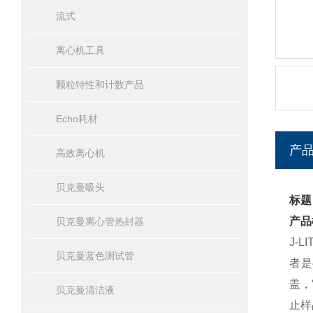
流式
离心机工具
颗粒特性和计数产品
Echo耗材
产
高效离心机
贝克曼吸头
标题：
产品
贝克曼离心管热封器
J-
贝克曼蓝色测试管
者是
盖，
贝克曼清洁液
止样