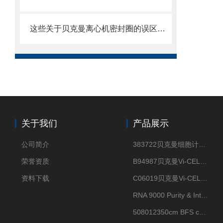
这些关于贝克曼离心机密封圈的误区一定要明确
关于我们
产品展示
公司简介
383722贝克曼细胞计数Vi-CELL XR Quad Pak
荣誉资质
B94987贝克曼Vi-CELL XR 4 package
资料下载
C06019贝克曼Vi-CELL BLU 试剂包
RNA 9000 Purity & Integrity Kit
508012350cm BFS cartridge (8)