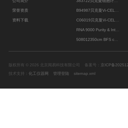
公司简介
383722贝克曼细胞计数Vi-CELL XR Quad Pak
荣誉资质
B94987贝克曼Vi-CELL XR 4 package
资料下载
C06019贝克曼Vi-CELL BLU 试剂包
RNA 9000 Purity & Integrity Kit
508012350cm BFS cartridge (8)
版权所有 © 2026 北京闻易科技有限公司 备案号：
京ICP备20251
技术支持：
化工仪器网
管理登陆
sitemap.xml