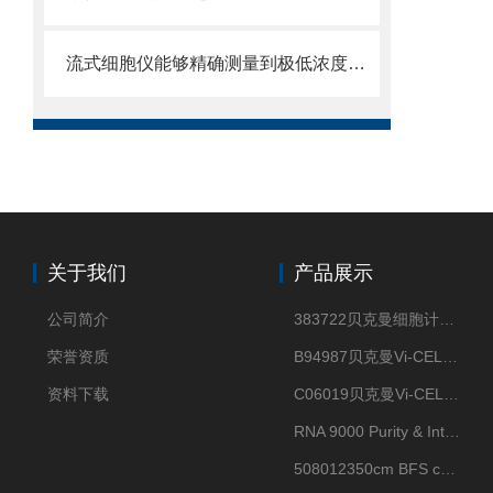
流式细胞仪能够精确测量到极低浓度的标记物
关于我们
产品展示
公司简介
383722贝克曼细胞计数Vi-CELL XR Quad Pak
荣誉资质
B94987贝克曼Vi-CELL XR 4 package
资料下载
C06019贝克曼Vi-CELL BLU 试剂包
RNA 9000 Purity & Integrity Kit
508012350cm BFS cartridge (8)