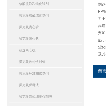
核酸提取和纯化试剂
到达
PP
贝克曼核酸纯化试剂
力不
高速
贝克曼离心管
要加
贝克曼离心瓶
热，
些化
超速离心机
及其
贝克曼热封快封管
留
贝克曼标准测试试剂
贝克曼稀释液
贝克曼流式细胞仪鞘液