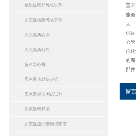
核酸提取和纯化试剂
置不
能会
贝克曼核酸纯化试剂
大，
机且
贝克曼离心管
心管
贝克曼离心瓶
抗化
的腐
超速离心机
部件
贝克曼热封快封管
留
贝克曼标准测试试剂
贝克曼稀释液
贝克曼流式细胞仪鞘液