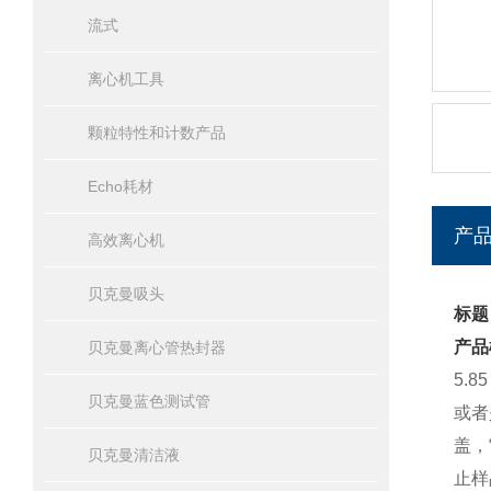
流式
离心机工具
颗粒特性和计数产品
Echo耗材
产
高效离心机
贝克曼吸头
标题：
产品
贝克曼离心管热封器
5.
贝克曼蓝色测试管
或者
盖，
贝克曼清洁液
止样