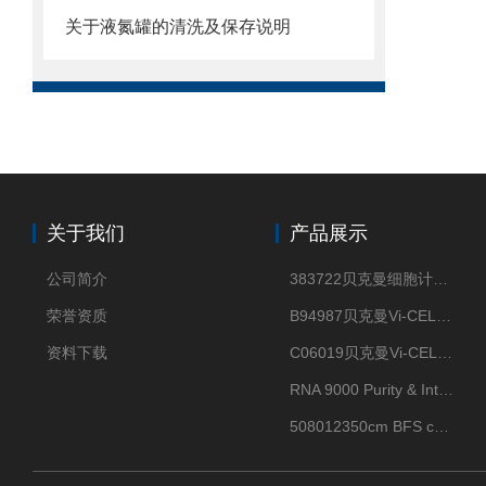
关于液氮罐的清洗及保存说明
关于我们
产品展示
公司简介
383722贝克曼细胞计数Vi-CELL XR Quad Pak
荣誉资质
B94987贝克曼Vi-CELL XR 4 package
资料下载
C06019贝克曼Vi-CELL BLU 试剂包
RNA 9000 Purity & Integrity Kit
508012350cm BFS cartridge (8)