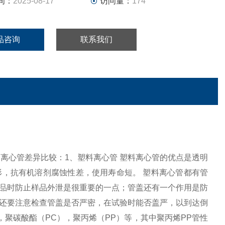
间：
2025-08-17
访问量：
174
品咨询
联系我们
心管，钢制离心管差异比较：1、塑料离心管 塑料离心管的优点是透明
，抗有机溶剂腐蚀性差，使用寿命短。 塑料离心管都有管
品时防止样品外泄是很重要的一点；管盖还有一个作用是防
还要注意检查管盖是否严密，在试验时能否盖严，以到达倒
，聚碳酸酯（PC），聚丙烯（PP）等，其中聚丙烯PP管性