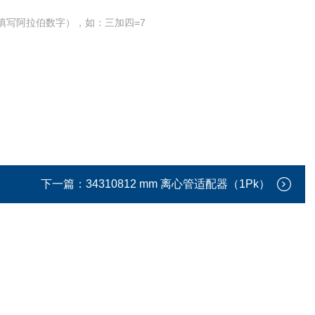
填写阿拉伯数字），如：三加四=7
下一篇：
34310812 mm 离心管适配器（1Pk）