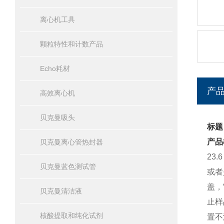
离心机工具
颗粒特性和计数产品
Echo耗材
产
高效离心机
贝克曼吸头
标题：
产品
贝克曼离心管热封器
23
贝克曼蓝色测试管
或者
盖，
贝克曼清洁液
止样
核酸提取和纯化试剂
置不