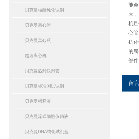
能会
贝克曼核酸纯化试剂
大，
机且
贝克曼离心管
心管
贝克曼离心瓶
抗化
的腐
超速离心机
部件
贝克曼热封快封管
留
贝克曼标准测试试剂
贝克曼稀释液
贝克曼流式细胞仪鞘液
贝克曼DNA纯化试剂盒