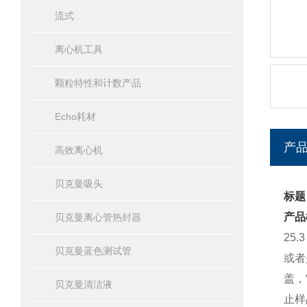
流式
离心机工具
颗粒特性和计数产品
Echo耗材
产
高效离心机
贝克曼吸头
标题：
产品
贝克曼离心管热封器
25
贝克曼蓝色测试管
或者
盖，
贝克曼清洁液
止样