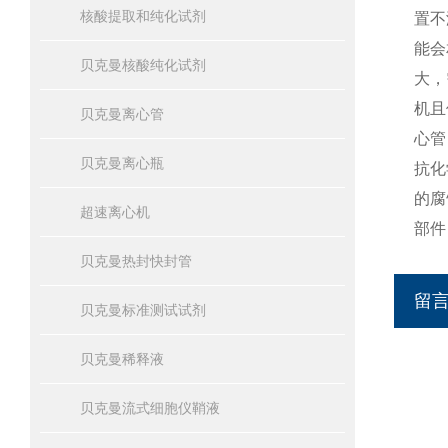
核酸提取和纯化试剂
置不
能会
贝克曼核酸纯化试剂
大，
机且
贝克曼离心管
心管
贝克曼离心瓶
抗化
的腐
超速离心机
部件
贝克曼热封快封管
留
贝克曼标准测试试剂
贝克曼稀释液
贝克曼流式细胞仪鞘液