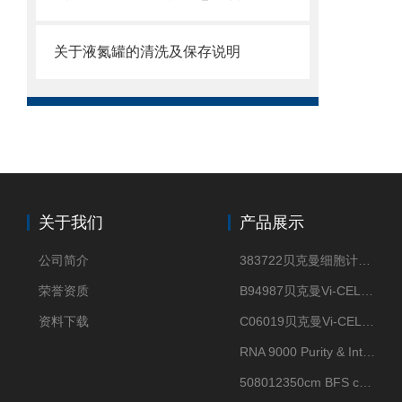
关于液氮罐的清洗及保存说明
关于我们
产品展示
公司简介
383722贝克曼细胞计数Vi-CELL XR Quad Pak
荣誉资质
B94987贝克曼Vi-CELL XR 4 package
资料下载
C06019贝克曼Vi-CELL BLU 试剂包
RNA 9000 Purity & Integrity Kit
508012350cm BFS cartridge (8)