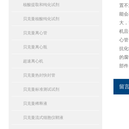
核酸提取和纯化试剂
置不
能会
贝克曼核酸纯化试剂
大，
机且
贝克曼离心管
心管
贝克曼离心瓶
抗化
的腐
超速离心机
部件
贝克曼热封快封管
留
贝克曼标准测试试剂
贝克曼稀释液
贝克曼流式细胞仪鞘液