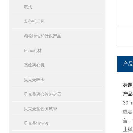
流式
离心机工具
颗粒特性和计数产品
Echo耗材
产
高效离心机
贝克曼吸头
标题
产品
贝克曼离心管热封器
30
贝克曼蓝色测试管
或者
盖，
贝克曼清洁液
止样