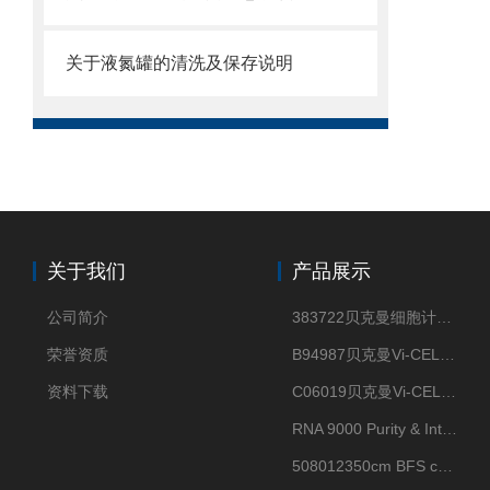
关于液氮罐的清洗及保存说明
关于我们
产品展示
公司简介
383722贝克曼细胞计数Vi-CELL XR Quad Pak
荣誉资质
B94987贝克曼Vi-CELL XR 4 package
资料下载
C06019贝克曼Vi-CELL BLU 试剂包
RNA 9000 Purity & Integrity Kit
508012350cm BFS cartridge (8)