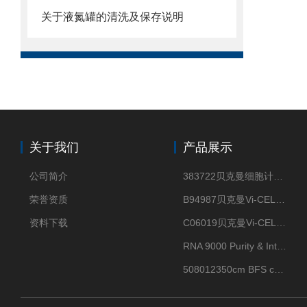
关于液氮罐的清洗及保存说明
关于我们
产品展示
公司简介
383722贝克曼细胞计数Vi-CELL XR Quad Pak
荣誉资质
B94987贝克曼Vi-CELL XR 4 package
资料下载
C06019贝克曼Vi-CELL BLU 试剂包
RNA 9000 Purity & Integrity Kit
508012350cm BFS cartridge (8)