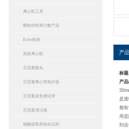
离心机工具
颗粒特性和计数产品
Echo耗材
产
高效离心机
贝克曼吸头
标题
产品
贝克曼离心管热封器
30
贝克曼蓝色测试管
是透
都有
贝克曼清洁液
用是
核酸提取和纯化试剂
到达