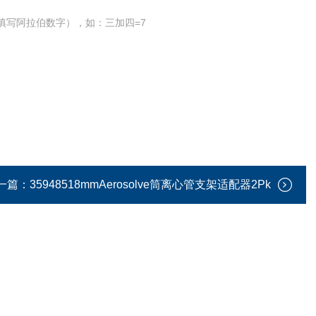
填写阿拉伯数字），如：三加四=7
一篇：
35948518mmAerosolve筒离心管支架适配器2Pk