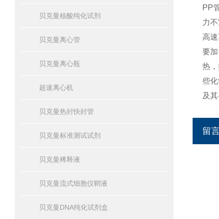
PP
贝克曼核酸纯化试剂
力不
高速
贝克曼离心管
要加
贝克曼离心瓶
热，
些化
超速离心机
及其
贝克曼热封快封管
留
贝克曼标准测试试剂
贝克曼稀释液
贝克曼流式细胞仪鞘液
贝克曼DNA纯化试剂盒