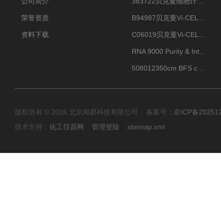
公司简介
383722贝克曼细胞计数Vi-CELL XR Quad Pak
荣誉资质
B94987贝克曼Vi-CELL XR 4 package
资料下载
C06019贝克曼Vi-CELL BLU 试剂包
RNA 9000 Purity & Integrity Kit
508012350cm BFS cartridge (8)
版权所有 © 2026 北京闻易科技有限公司 备案号：
京ICP备20251
技术支持：
化工仪器网
管理登陆
sitemap.xml