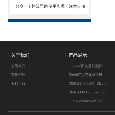
分享一下恒流泵的使用步骤与注意事项
关于我们
产品展示
公司简介
383722贝克曼细胞计数Vi-CELL XR Quad Pak
荣誉资质
B94987贝克曼Vi-CELL XR 4 package
资料下载
C06019贝克曼Vi-CELL BLU 试剂包
RNA 9000 Purity & Integrity Kit
508012350cm BFS cartridge (8)