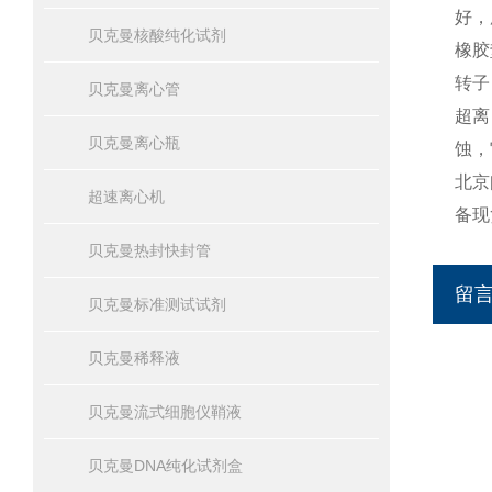
好，
贝克曼核酸纯化试剂
橡胶
转子
贝克曼离心管
超离
贝克曼离心瓶
蚀，
北京
超速离心机
备现
贝克曼热封快封管
留
贝克曼标准测试试剂
贝克曼稀释液
贝克曼流式细胞仪鞘液
贝克曼DNA纯化试剂盒