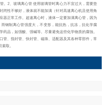
管。2、玻璃离心管 使用玻璃管时离心力不宜过大，需要垫
封闭性不够好，液体就不能加满（针对高速离心机且使用角
应器正常工作。超速离心时，液体一定要加满离心管，因为
 而钢制离心管强度大，不变形，能抗热，抗冻，抗化学腐
学药品，如强酸、强碱等。尽量避免这些化学物质的腐蚀。
口管、指封管、快封管、磁珠、适配器及其各种零部件，常
司索取。