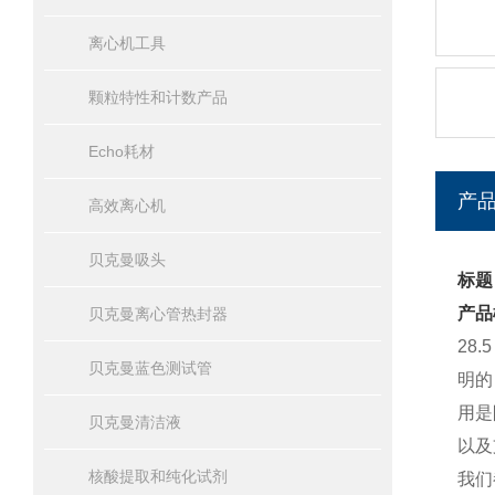
离心机工具
颗粒特性和计数产品
Echo耗材
产
高效离心机
贝克曼吸头
标题
产品
贝克曼离心管热封器
28
贝克曼蓝色测试管
明的
用是
贝克曼清洁液
以及
核酸提取和纯化试剂
我们