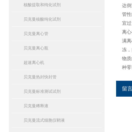
核酸提取和纯化试剂
达倒
管性
贝克曼核酸纯化试剂
宜过
离心
贝克曼离心管
满离
贝克曼离心瓶
冻，
物质
超速离心机
种零
贝克曼热封快封管
留
贝克曼标准测试试剂
贝克曼稀释液
贝克曼流式细胞仪鞘液