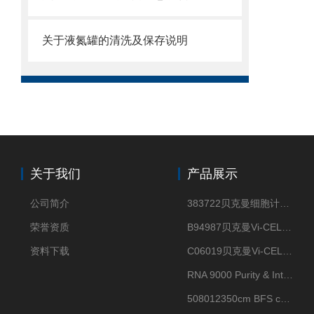
关于液氮罐的清洗及保存说明
关于我们
产品展示
公司简介
383722贝克曼细胞计数Vi-CELL XR Quad Pak
荣誉资质
B94987贝克曼Vi-CELL XR 4 package
资料下载
C06019贝克曼Vi-CELL BLU 试剂包
RNA 9000 Purity & Integrity Kit
508012350cm BFS cartridge (8)