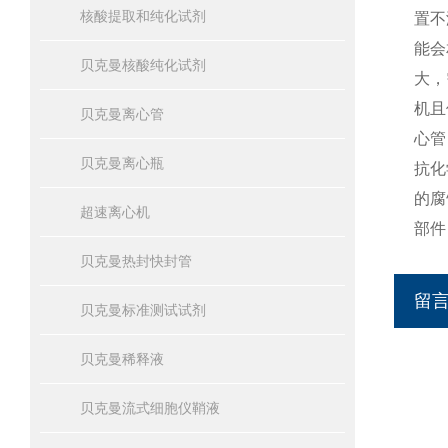
核酸提取和纯化试剂
置不
能会
贝克曼核酸纯化试剂
大，
机且
贝克曼离心管
心管
贝克曼离心瓶
抗化
的腐
超速离心机
部件
贝克曼热封快封管
留
贝克曼标准测试试剂
贝克曼稀释液
贝克曼流式细胞仪鞘液