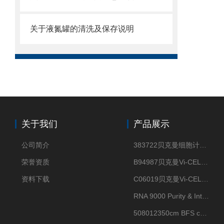
关于液氮罐的清洗及保存说明
关于我们
产品展示
公司简介
383722贝克曼细胞计数Vi-CELL XR Quad Pak
荣誉资质
B94987贝克曼Vi-CELL XR 4 package
资料下载
C06019贝克曼Vi-CELL BLU 试剂包
RNA 9000 Purity & Integrity Kit
508012350cm BFS cartridge (8)