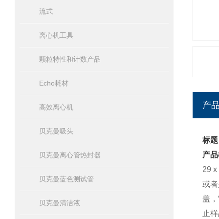
流式
离心机工具
颗粒特性和计数产品
Echo耗材
产
高效离心机
贝克曼吸头
标题：
产品
贝克曼离心管热封器
29
贝克曼蓝色测试管
或者
盖，
贝克曼清洁液
止样