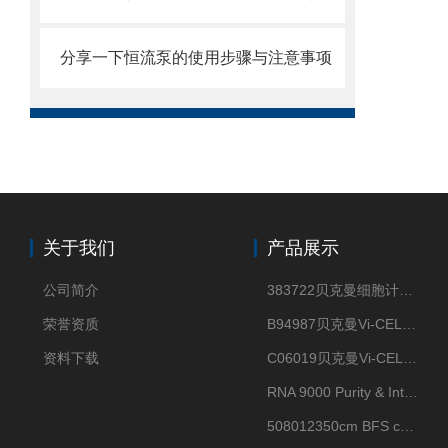
分享一下恒流泵的使用步骤与注意事项
关于我们
产品展示
公司简介
383722贝克曼细胞计数Vi-CELL XR Quad Pak
荣誉资质
B94987贝克曼Vi-CELL XR 4 package
资料下载
C06019贝克曼Vi-CELL BLU 试剂包
RNA 9000 Purity & Integrity Kit
508012350cm BFS cartridge (8)