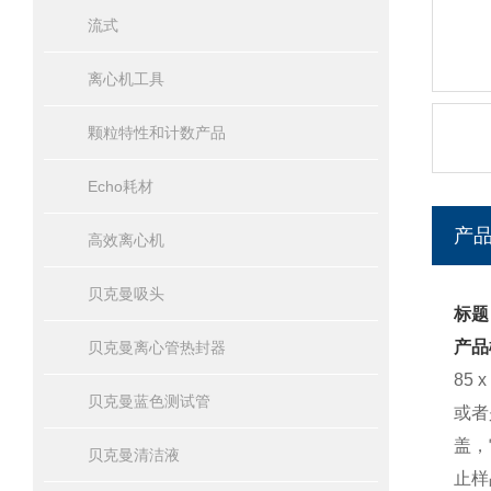
流式
离心机工具
颗粒特性和计数产品
Echo耗材
产
高效离心机
贝克曼吸头
标题：
产品
贝克曼离心管热封器
85
贝克曼蓝色测试管
或者
盖，
贝克曼清洁液
止样