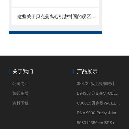
这些关于贝克曼离心机密封圈的误区一定要明确
关于我们
产品展示
公司简介
383722贝克曼细胞计数Vi-CELL XR Quad Pak
荣誉资质
B94987贝克曼Vi-CELL XR 4 package
资料下载
C06019贝克曼Vi-CELL BLU 试剂包
RNA 9000 Purity & Integrity Kit
508012350cm BFS cartridge (8)