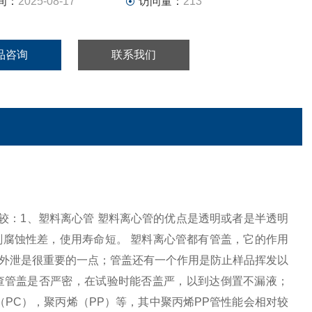
间：
2025-08-17
访问量：
213
品咨询
联系我们
差异比较：1、塑料离心管 塑料离心管的优点是透明或者是半透明
腐蚀性差，使用寿命短。 塑料离心管都有管盖，它的作用
外泄是很重要的一点；管盖还有一个作用是防止样品挥发以
查管盖是否严密，在试验时能否盖严，以到达倒置不漏液；
PC），聚丙烯（PP）等，其中聚丙烯PP管性能会相对较