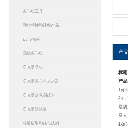
离心机工具
颗粒特性和计数产品
Echo耗材
产
高效离心机
贝克曼吸头
标题：
产品
贝克曼离心管热封器
Ty
贝克曼蓝色测试管
的，
是防
贝克曼清洁液
及支
核酸提取和纯化试剂
我们