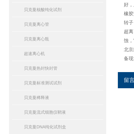
好，
贝克曼核酸纯化试剂
橡胶
转子
贝克曼离心管
超离
贝克曼离心瓶
蚀，
北京
超速离心机
备现
贝克曼热封快封管
留
贝克曼标准测试试剂
贝克曼稀释液
贝克曼流式细胞仪鞘液
贝克曼DNA纯化试剂盒