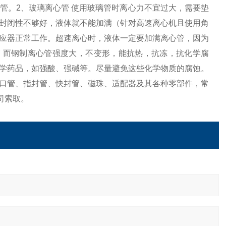
管。2、玻璃离心管 使用玻璃管时离心力不宜过大，需要垫
封闭性不够好，液体就不能加满（针对高速离心机且使用角
应器正常工作。超速离心时，液体一定要加满离心管，因为
 而钢制离心管强度大，不变形，能抗热，抗冻，抗化学腐
学药品，如强酸、强碱等。尽量避免这些化学物质的腐蚀。
口管、指封管、快封管、磁珠、适配器及其各种零部件，常
司索取。