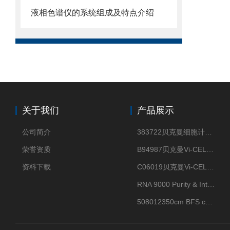
液相色谱仪的系统组成及特点介绍
关于我们
产品展示
公司简介
383722贝克曼细胞计数Vi-CELL XR Quad Pak
荣誉资质
B94987贝克曼Vi-CELL XR 4 package
资料下载
C06019贝克曼Vi-CELL BLU 试剂包
RNA 9000 Purity & Integrity Kit
508012350cm BFS cartridge (8)