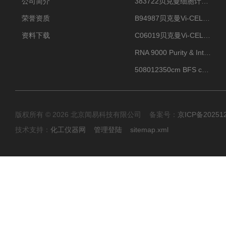
公司简介
383722贝克曼细胞计数Vi-CELL XR Quad Pak
荣誉资质
B94987贝克曼Vi-CELL XR 4 package
资料下载
C06019贝克曼Vi-CELL BLU 试剂包
RNA 9000 Purity & Integrity Kit
508012350cm BFS cartridge (8)
版权所有 © 2026 北京闻易科技有限公司 备案号：
京ICP备20251
技术支持：
化工仪器网
管理登陆
sitemap.xml