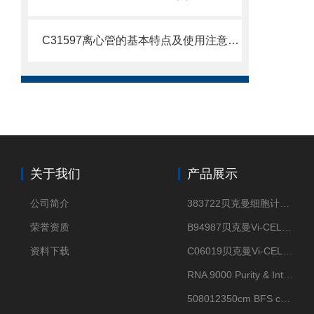
C31597离心管的基本特点及使用注意事项
关于我们
产品展示
公司简介
383722贝克曼细胞计数Vi-CELL XR Quad Pak
荣誉资质
B94987贝克曼Vi-CELL XR 4 package
资料下载
C06019贝克曼Vi-CELL BLU 试剂包
RNA 9000 Purity & Integrity Kit
508012350cm BFS cartridge (8)