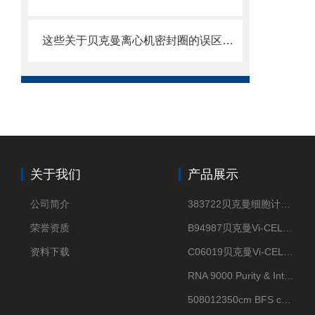
这些关于贝克曼离心机密封圈的误区一定要明确
关于我们
产品展示
公司简介
383722贝克曼细胞计数Vi-CELL XR Quad Pak
荣誉资质
B94987贝克曼Vi-CELL XR 4 package
资料下载
C06019贝克曼Vi-CELL BLU 试剂包
RNA 9000 Purity & Integrity Kit
508012350cm BFS cartridge (8)