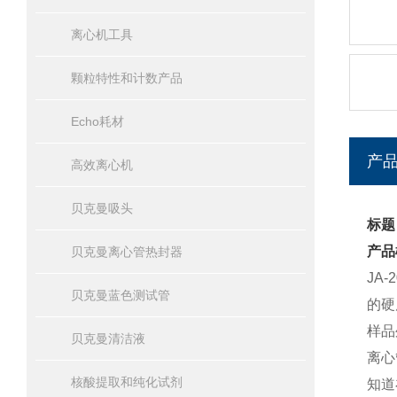
离心机工具
颗粒特性和计数产品
Echo耗材
产
高效离心机
贝克曼吸头
标题
产品
贝克曼离心管热封器
JA
贝克曼蓝色测试管
的硬
样品
贝克曼清洁液
离心
核酸提取和纯化试剂
知道