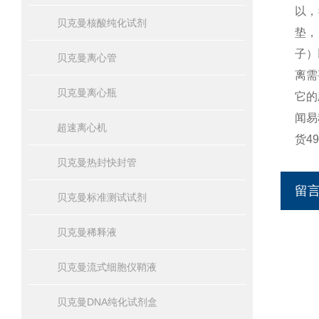
以，
贝克曼核酸纯化试剂
垫，
子）
贝克曼离心管
离需
贝克曼离心瓶
它的
闻易
超速离心机
货4
贝克曼热封快封管
留
贝克曼标准测试试剂
贝克曼稀释液
贝克曼流式细胞仪鞘液
贝克曼DNA纯化试剂盒