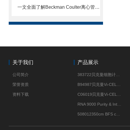
一文全面了解Beckman Coulter离心管，就是这么简单
关于我们
产品展示
公司简介
383722贝克曼细胞计数Vi-CELL XR Quad Pak
荣誉资质
B94987贝克曼Vi-CELL XR 4 package
资料下载
C06019贝克曼Vi-CELL BLU 试剂包
RNA 9000 Purity & Integrity Kit
508012350cm BFS cartridge (8)