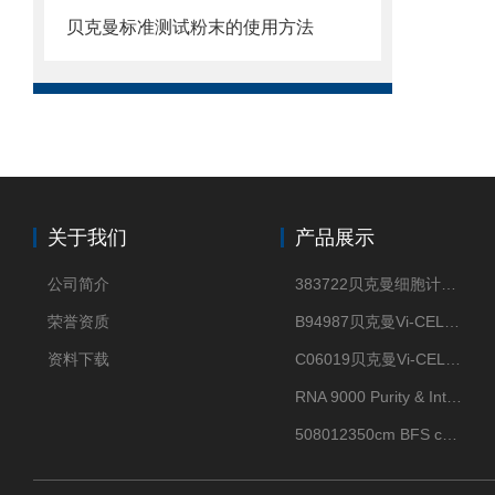
贝克曼标准测试粉末的使用方法
关于我们
产品展示
公司简介
383722贝克曼细胞计数Vi-CELL XR Quad Pak
荣誉资质
B94987贝克曼Vi-CELL XR 4 package
资料下载
C06019贝克曼Vi-CELL BLU 试剂包
RNA 9000 Purity & Integrity Kit
508012350cm BFS cartridge (8)