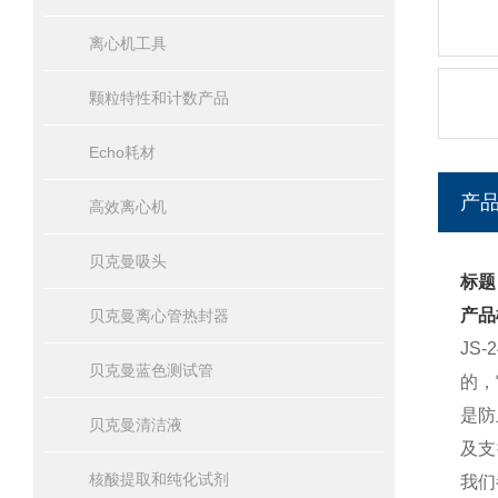
离心机工具
颗粒特性和计数产品
Echo耗材
产
高效离心机
贝克曼吸头
标题：
产品
贝克曼离心管热封器
JS
贝克曼蓝色测试管
的，
是防
贝克曼清洁液
及支
核酸提取和纯化试剂
我们