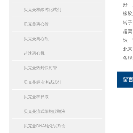
好，
贝克曼核酸纯化试剂
橡胶
转子
贝克曼离心管
超离
贝克曼离心瓶
蚀，
北京
超速离心机
备现
贝克曼热封快封管
留
贝克曼标准测试试剂
贝克曼稀释液
贝克曼流式细胞仪鞘液
贝克曼DNA纯化试剂盒