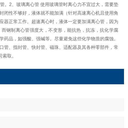
管。2、玻璃离心管 使用玻璃管时离心力不宜过大，需要垫
封闭性不够好，液体就不能加满（针对高速离心机且使用角
应器正常工作。超速离心时，液体一定要加满离心管，因为
 而钢制离心管强度大，不变形，能抗热，抗冻，抗化学腐
学药品，如强酸、强碱等。尽量避免这些化学物质的腐蚀。
口管、指封管、快封管、磁珠、适配器及其各种零部件，常
司索取。