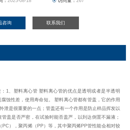
间：
2025-08-18
访问量：
267
品咨询
联系我们
异比较：1、塑料离心管 塑料离心管的优点是透明或者是半透明
腐蚀性差，使用寿命短。 塑料离心管都有管盖，它的作用
外泄是很重要的一点；管盖还有一个作用是防止样品挥发以
查管盖是否严密，在试验时能否盖严，以到达倒置不漏液；
PC），聚丙烯（PP）等，其中聚丙烯PP管性能会相对较