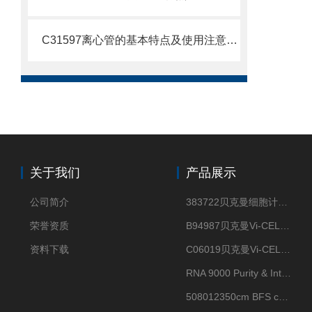
C31597离心管的基本特点及使用注意事项
关于我们
产品展示
公司简介
383722贝克曼细胞计数Vi-CELL XR Quad Pak
荣誉资质
B94987贝克曼Vi-CELL XR 4 package
资料下载
C06019贝克曼Vi-CELL BLU 试剂包
RNA 9000 Purity & Integrity Kit
508012350cm BFS cartridge (8)