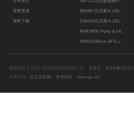
公司简介
383722贝克曼细胞计数Vi-CELL XR Quad Pak
荣誉资质
B94987贝克曼Vi-CELL XR 4 package
资料下载
C06019贝克曼Vi-CELL BLU 试剂包
RNA 9000 Purity & Integrity Kit
508012350cm BFS cartridge (8)
版权所有 © 2026 北京闻易科技有限公司 备案号：
京ICP备20251
技术支持：
化工仪器网
管理登陆
sitemap.xml