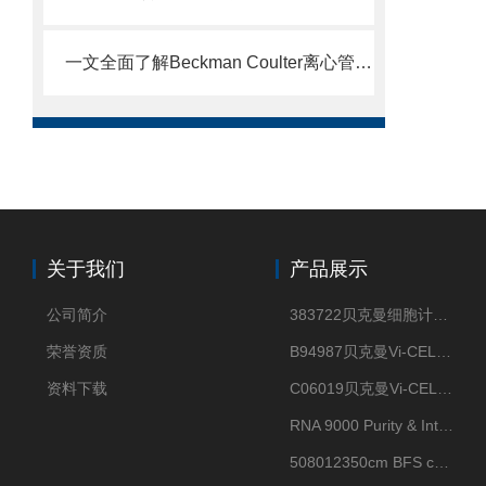
一文全面了解Beckman Coulter离心管，就是这么简单
关于我们
产品展示
公司简介
383722贝克曼细胞计数Vi-CELL XR Quad Pak
荣誉资质
B94987贝克曼Vi-CELL XR 4 package
资料下载
C06019贝克曼Vi-CELL BLU 试剂包
RNA 9000 Purity & Integrity Kit
508012350cm BFS cartridge (8)