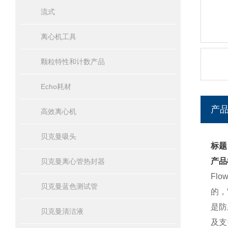
流式
离心机工具
颗粒特性和计数产品
Echo耗材
产
高效离心机
贝克曼吸头
标题
产品
贝克曼离心管热封器
Fl
贝克曼蓝色测试管
的，
是防
贝克曼清洁液
及支