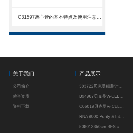
C31597离心管的基本特点及使用注意事项
关于我们
产品展示
公司简介
383722贝克曼细胞计数Vi-CELL XR Quad Pak
荣誉资质
B94987贝克曼Vi-CELL XR 4 package
资料下载
C06019贝克曼Vi-CELL BLU 试剂包
RNA 9000 Purity & Integrity Kit
508012350cm BFS cartridge (8)