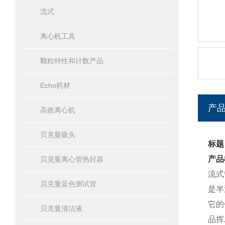
流式
离心机工具
颗粒特性和计数产品
Echo耗材
产
高效离心机
贝克曼吸头
标题
产品
贝克曼离心管热封器
流式
贝克曼蓝色测试管
是半
它的
贝克曼清洁液
品挥