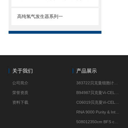
高纯氢气发生器系列一
关于我们
产品展示
公司简介
383722贝克曼细胞计数Vi-CELL XR Quad Pak
荣誉资质
B94987贝克曼Vi-CELL XR 4 package
资料下载
C06019贝克曼Vi-CELL BLU 试剂包
RNA 9000 Purity & Integrity Kit
508012350cm BFS cartridge (8)